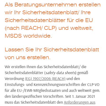
Als Beratungsunternehmen erstellen
Informationen zum REACH-IUCLID-Seminar
wir Ihr Sicherheitsdatenblatt/ Ihre
Sachkundelehrgang nach § 11 der ChemVerbotsV
16. bis 18. Juni 2026
Sicherheitsdatenblätter für die EU
Unfälle vermeiden: HAZOP/ LOPA/ Human Factors/ Funktionale
(nach REACH/ CLP) und weltweit,
Sicherheit-Seminar
MSDS worldwide.
Termin wird in Kürze für 2026 bekannt gegeben.
Lassen Sie Ihr Sicherheitsdatenblatt
von uns erstellen.
Wir erstellen Ihnen das Sicherheitsdatenblatt/ die
Sicherheitsdatenblätter (
safety data sheets
) gemäß
Verordnung
(EG) 1907/2006 (REACH)
und den
Einstufungs- und Kennzeichnungsvorschriften der CLP-VO
für alle EU-/EWR-Mitgliedsstaaten und auch weltweit gem.
den länderspezifischen Vorschriften. Seit 1. Januar 2021
muss das Sicherheitsdatenblatt den
Anforderungen aus