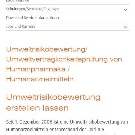
Informationen zum REACH-IUCLID-Seminar
Schulungen/Seminare/Tagungen
Sachkundelehrgang nach § 11 der ChemVerbotsV
Download Service Informationen
16. bis 18. Juni 2026
Jobs und Karriere
Unfälle vermeiden: HAZOP/ LOPA/ Human Factors/ Funktionale
Sicherheit-Seminar
Termin wird in Kürze für 2026 bekannt gegeben.
Umweltrisikobewertung/
Umweltverträglichkeitsprüfung von
Humanpharmaka /
Humanarzneimitteln
Umweltrisikobewertung
erstellen lassen
Seit 1. Dezember 2006 ist eine Umweltrisikobewertung von
Humanarzneimitteln entsprechend der Leitlinie